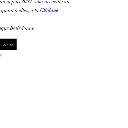
in depuis 2009, vous accueille au
, quant à elles, à la
Clinique
inique Belledonne
-vous
87