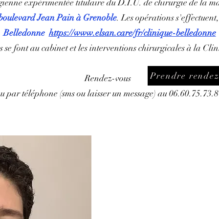
enne expérimentée titulaire du D.I.U. de chirurgie de la ma
boulevard Jean Pain à Grenoble
. Les opérations s'effectuent
Belledonne
https://www.elsan.care/fr/clinique-belledonne
s se font au cabinet et les interventions chirurgicales à la Cl
Prendre rendez
Rendez-vous
u par téléphone (sms ou laisser un message) au 06.60.75.73.